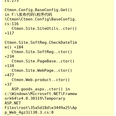
cs:275

Ctmon.Config.BaseConfig.Get() 
in F:\发布代码\程序代码
\Ctmon\Ctmon.Config\BaseConfig.
cs:116

   Ctmon.Site.SiteUtils..ctor() 
+117

Ctmon.Site.SoftReg.CheckDateTim
e() +184

   Ctmon.Site.SoftReg..ctor() 
+234

   Ctmon.Site.PageBase..ctor() 
+134

   Ctmon.Site.WebPage..ctor() 
+477

   Ctmon.Web.product..ctor() 
+37

   ASP.goods_aspx..ctor() in 
c:\Windows\Microsoft.NET\Framew
ork64\v4.0.30319\Temporary 
ASP.NET 
Files\root\35a5d18d\e3449a25\Ap
p_Web_4gz3il30.3.cs:0
