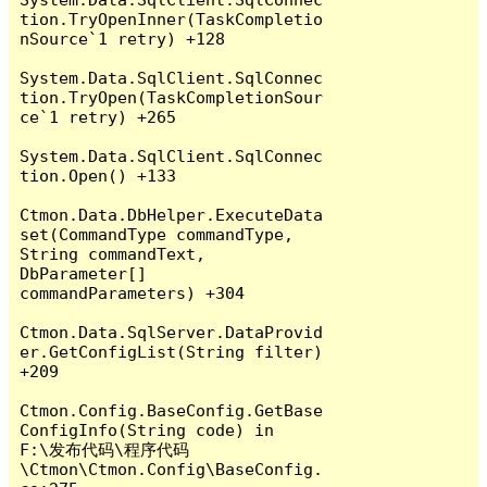
tion.TryOpenInner(TaskCompletio
nSource`1 retry) +128

System.Data.SqlClient.SqlConnec
tion.TryOpen(TaskCompletionSour
ce`1 retry) +265

System.Data.SqlClient.SqlConnec
tion.Open() +133

Ctmon.Data.DbHelper.ExecuteData
set(CommandType commandType, 
String commandText, 
DbParameter[] 
commandParameters) +304

Ctmon.Data.SqlServer.DataProvid
er.GetConfigList(String filter) 
+209

Ctmon.Config.BaseConfig.GetBase
ConfigInfo(String code) in 
F:\发布代码\程序代码
\Ctmon\Ctmon.Config\BaseConfig.