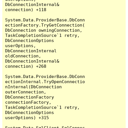
DbConnectionInternal& 
connection) +118

System.Data.ProviderBase.DbConn
ectionFactory.TryGetConnection(
DbConnection owningConnection, 
TaskCompletionSource`1 retry, 
DbConnectionOptions 
userOptions, 
DbConnectionInternal 
oldConnection, 
DbConnectionInternal& 
connection) +268

System.Data.ProviderBase.DbConn
ectionInternal.TryOpenConnectio
nInternal(DbConnection 
outerConnection, 
DbConnectionFactory 
connectionFactory, 
TaskCompletionSource`1 retry, 
DbConnectionOptions 
userOptions) +315

System.Data.SqlClient.SqlConnec