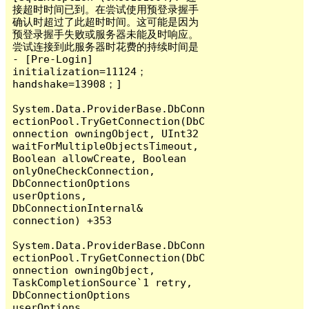
接超时时间已到。在尝试使用预登录握手
确认时超过了此超时时间。这可能是因为
预登录握手失败或服务器未能及时响应。  
尝试连接到此服务器时花费的持续时间是 
- [Pre-Login] 
initialization=11124；
handshake=13908；]

System.Data.ProviderBase.DbConn
ectionPool.TryGetConnection(DbC
onnection owningObject, UInt32 
waitForMultipleObjectsTimeout, 
Boolean allowCreate, Boolean 
onlyOneCheckConnection, 
DbConnectionOptions 
userOptions, 
DbConnectionInternal& 
connection) +353

System.Data.ProviderBase.DbConn
ectionPool.TryGetConnection(DbC
onnection owningObject, 
TaskCompletionSource`1 retry, 
DbConnectionOptions 
userOptions, 