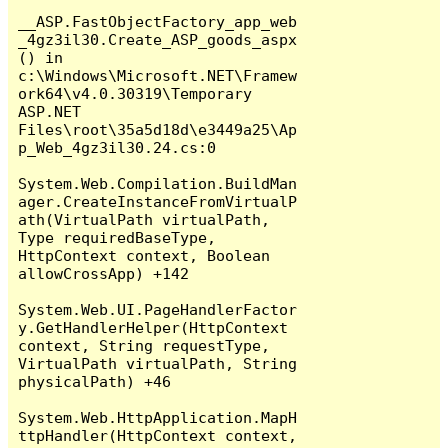
__ASP.FastObjectFactory_app_web
_4gz3il30.Create_ASP_goods_aspx
() in 
c:\Windows\Microsoft.NET\Framew
ork64\v4.0.30319\Temporary 
ASP.NET 
Files\root\35a5d18d\e3449a25\Ap
p_Web_4gz3il30.24.cs:0

System.Web.Compilation.BuildMan
ager.CreateInstanceFromVirtualP
ath(VirtualPath virtualPath, 
Type requiredBaseType, 
HttpContext context, Boolean 
allowCrossApp) +142

System.Web.UI.PageHandlerFactor
y.GetHandlerHelper(HttpContext 
context, String requestType, 
VirtualPath virtualPath, String 
physicalPath) +46

System.Web.HttpApplication.MapH
ttpHandler(HttpContext context, 