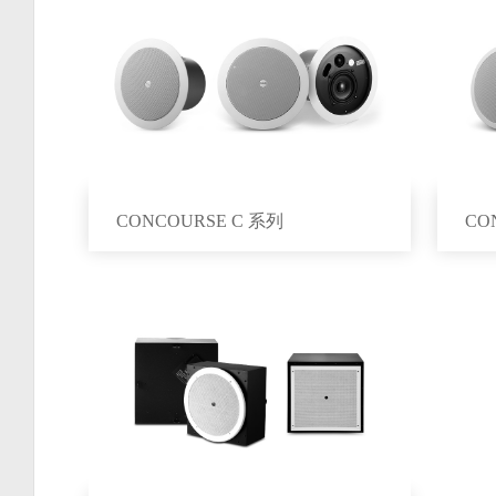
CONCOURSE C 系列
CO