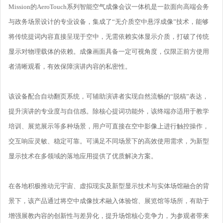
Mission的AeroTouch系列智能空气成像会议一体机是一款面向高端会务
与政务场景设计的专业设备，集成了“无介质空中悬浮成像”技术，能够
将传统提词内容直接呈现于空中，无需依赖实体显示介质，打破了传统
显示对物理载体的依赖。成像画面具备一定可视角度，仅限正前方使用
者清晰观看，有效保障演讲内容的私密性。
该设备配合自动翻页系统，可辅助演讲者实现自然流畅的“脱稿”表达，
提升演讲的专业度与自信感。除核心提词功能外，该终端亦适用于教学
培训、展览展示等多种场景，用户可直接在空中影像上进行触控操作，
交互响应灵敏、稳定可靠。可满足不同场景下的高效使用需求，为新型
显示技术在多领域的落地应用提供了优质解决方案。
在各地积极推动元宇宙、虚拟现实及新型显示技术与实体场馆融合的背
景下，该产品通过将空中成像技术融入体验馆、展览馆等场所，有助于
增强展教内容的创新性与差异化，提升场馆核心竞争力，为参观者带来